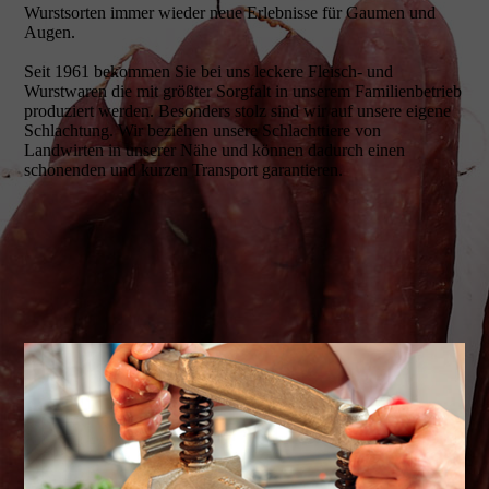
Wurstsorten immer wieder neue Erlebnisse für Gaumen und
Augen.
Seit 1961 bekommen Sie bei uns leckere Fleisch- und
Wurstwaren die mit größter Sorgfalt in unserem Familienbetrieb
produziert werden. Besonders stolz sind wir auf unsere eigene
Schlachtung. Wir beziehen unsere Schlachttiere von
Landwirten in unserer Nähe und können dadurch einen
schonenden und kurzen Transport garantieren.