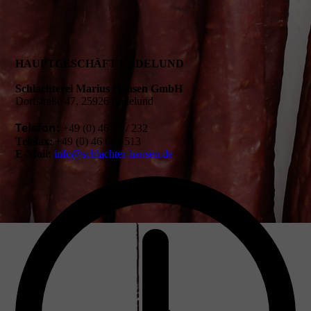
HAUPTGESCHÄFT LADELUND
Schlachterei Marius Hansen GmbH
Dorfstraße 47, 25926 Ladelund
Telefon:
+49 (0) 46 66 / 232
Telefax:
+49 (0) 46 66 / 513
E-Mail:
info@schlachter-hansen.de