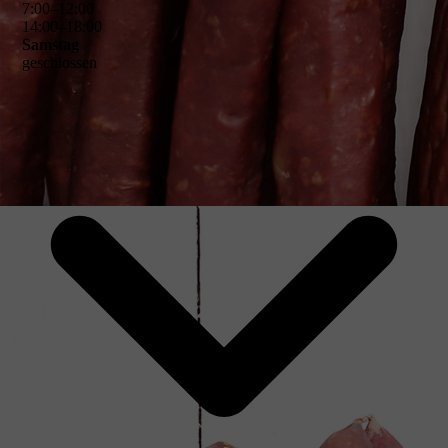
7
:
00
–
12
:
00
14
:
00
–
18
:
00
Samstag
geschlossen