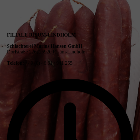
FILIALE RISUM-LINDHOLM
Schlachterei Marius Hansen GmbH
Dorfstraße 226, 25920 Risum-Lindholm
Telefon:
+49 (0) 46 61 / 941 255