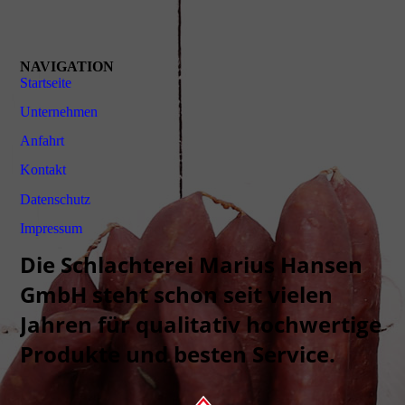
NAVIGATION
Startseite
Unternehmen
Anfahrt
Kontakt
Daten­schutz
Impressum
Die Schlachterei Marius Hansen
GmbH steht schon seit vielen
Jahren für qualitativ hochwertige
Produkte und besten Service.