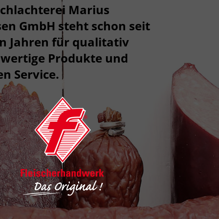
Schlachterei Marius
en GmbH steht schon seit
n Jahren für qualitativ
wertige Produkte und
en Service.