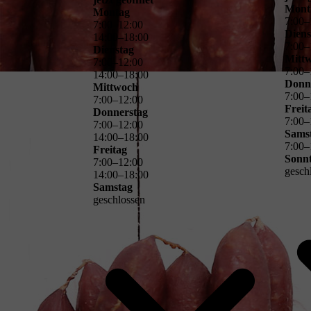
Mont
Montag
7
:
00
–
7
:
00
–
12
:
00
Diens
14
:
00
–
18
:
00
7
:
00
–
Dienstag
Mitt
7
:
00
–
12
:
00
7
:
00
–
14
:
00
–
18
:
00
Donn
Mittwoch
7
:
00
–
7
:
00
–
12
:
00
Freit
Donnerstag
7
:
00
–
7
:
00
–
12
:
00
Sams
14
:
00
–
18
:
00
7
:
00
–
Freitag
Sonn
7
:
00
–
12
:
00
gesch
14
:
00
–
18
:
00
Samstag
geschlossen