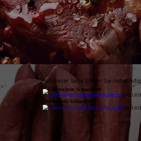
Auf dieser Seite finden Sie notwend
Lieferschein Schlachttier
Lieferschein Schlachttiertransport.pdf
(409.81
Lieferschein Schlachttier
Lieferschein Schlachttiertransport.pdf
(409.81