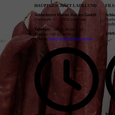
HAUPTGESCHÄFT LADELUND
FIL
Schlachterei Marius Hansen GmbH
Schl
Dorfstraße 47, 25926 Ladelund
Dorfs
Lind
Telefon:
+49 (0) 46 66 / 232
Telef
Telefax:
+49 (0) 46 66 / 513
E-Mail:
info@schlachter-hansen.de
jetzt 
jetzt geöffnet