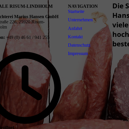
Die 
IALE RISUM-LINDHOLM
NAVIGATION
Startseite
Hans
achterei Marius Hansen GmbH
Unternehmen
traße 226, 25920 Risum-
viele
holm
Anfahrt
hoch
Kontakt
on:
+49 (0) 46 61 / 941 255
best
Daten­schutz
Impressum
geöffnet