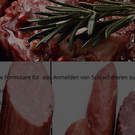
Schlachterei Marius Hansen
Moin Moin aus Nordfriesland
ige Formulare für das Anmelden von Schlachttieren z
KB)
KB)