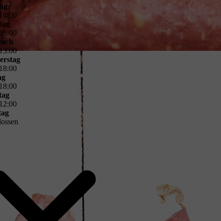
ag
18
:
00
tag
18
:
00
woch
13
:
00
erstag
18
:
00
ag
18
:
00
tag
12
:
00
tag
lossen